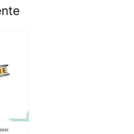
ente
essi