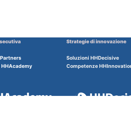
secutiva
Strategie di innovazione
HPartners
Soluzioni HHDecisive
e HHAcademy
Competenze HHInnovatio
a responsabilità limitata, e le member firm aderenti al suo networ
3 Registered in England and Wales.
partners.com