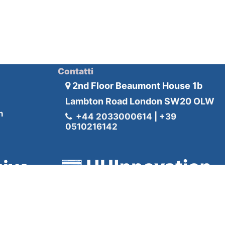
Contatti
2nd Floor Beaumont House 1b
Lambton Road London SW20 OLW
n
+44 2033000614 | +39
0510216142
k, ciascuna delle quali è un’entità giuridicamente separata e