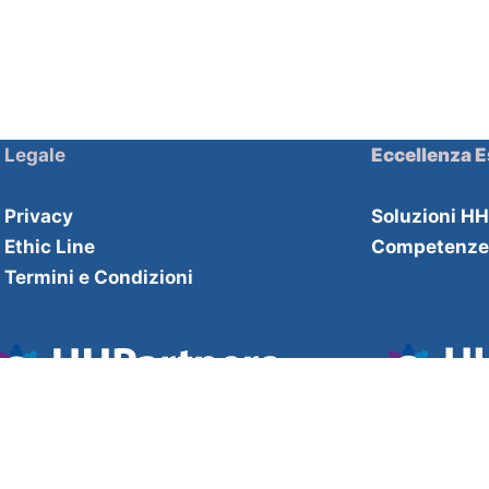
Legale
Eccellenza E
Privacy
Soluzioni H
Ethic Line
Competenz
Termini e Condizioni
Il nome HH si riferisce a HHDecisive Ltd una società Britannica 
indipendente dalle altre.
HH Decisive Company number 1259591
London +44 2033000614 Bologna +39
0510216142
sales@hhand