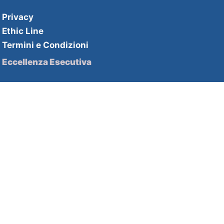
Privacy
Ethic Line
Termini e Condizioni
Eccellenza Esecutiva
Soluzioni HHPartners
Competenze HHAcademy
Strategie di innovazione
Soluzioni HHDecisive
Competenze HHInnovation
Contatti
2nd Floor Beaumont House 1b
Lambton Road London SW20 OLW
+44 2033000614 | +39 0510216142